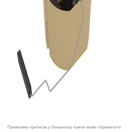
Превелики притисак у бензинској пумпи може пореметити