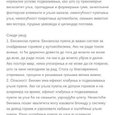
нормалне услове подмазивања, као што су прекомерни
вискозитет уља, пропадање и формирање гуме, зачепљени
филтерски елементи и уљни канали, немогућност пумпања
уља, немогућност покретања аутомобила, смањен животни
век мотора, пуцање цевовода и цилиндар поплава.
Следи увод:
1. Бензинска пумпа: Бензинска пумпа је важан систем за
снабдевање горивом у аутомобилима. Ако не ради током
вожње, то ће директно довести до тога да возило не може
да вози, да ради лоше, па чак и да возило убрза и дахне.
Ако постоји квар, нема упозорења и не може да се покрене,
што га чини незгодним за рад. Стога су благовремено
откривање, процена и решавање грешака веома важни;
2. Опасност: Бензин има ефекат хлађења и подмазивања
уљне пумпе. Ако се уљна пумпа не допуни горивом и не
алармира на време, ефекат хлађења и подмазивања
пумпе за уље ће се смањити, узрокујући штету. Нечистоће
бензина лошег квалитета могу изазвати блокаду у систему
за довод горива и узроковати хабање и оштећење уљне
пумпе. Рано оштећење пумпе за уље је углавном