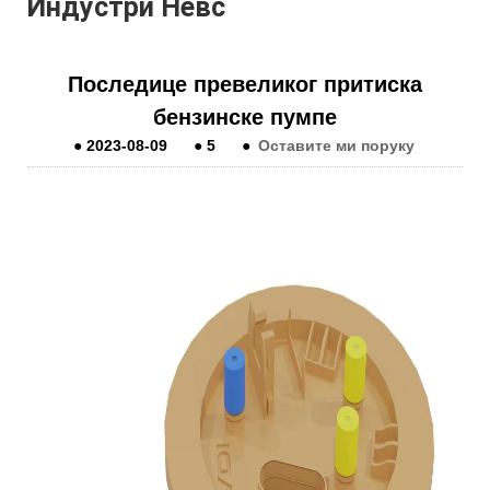
Индустри Невс
Последице превеликог притиска
бензинске пумпе
●
2023-08-09
●
5
●
Оставите ми поруку