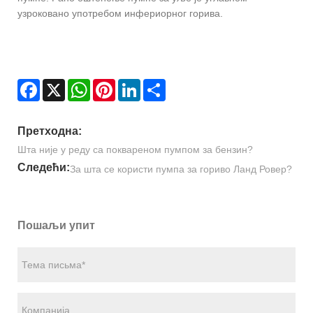
узроковано употребом инфериорног горива.
Facebook
X
WhatsApp
Pinterest
LinkedIn
Share
Претходна:
Шта није у реду са поквареном пумпом за бензин?
Следећи:
За шта се користи пумпа за гориво Ланд Ровер?
Пошаљи упит