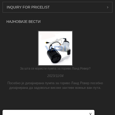
INQUIRY FOR PRICELIST
НАЈНОВИЈЕ ВЕСТИ
За шта се користи пумпа за гориво Ланд Ровер?
2023/11/04
Посебно је дизајнирана пумпа за гориво Ланд Ровер посебно
дизајнирана да задовољи високе захтеве вожње ван пута.
X